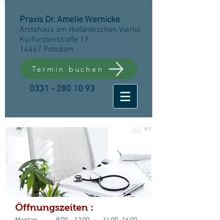
Praxis Dr. Amelie Wernicke
Ärztehaus am Holländischen Viertel
Kurfürstenstraße 19
14467 Potsdam
Termin buchen
0331 - 280 10 93
Öffnungszeiten :