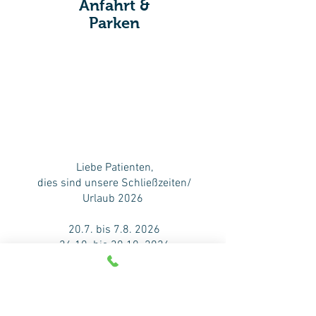
Anfahrt &
Parken
Liebe Patienten,
dies sind unsere Schließzeiten/
Urlaub 2026
20.7. bis 7.8. 2026
26.10. bis
30.10. 2026
bitte beachten Sie die jeweils
angegebene Vertretung
im Untermenü " KONTAKT "